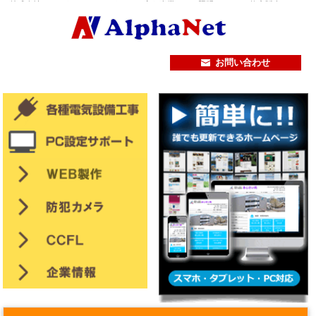
株式会社アルパネット
アルパネットの主な事業。エコ照明（CCFL）格安販売・
Milestone Systems XProtect による防犯カメラの導入・設置・ホームページ（ＣＭ
Ｓ）作成・リニューアル・太陽光発電等・生成AI・人工知能・工事受注・パートナー
募集・施工会社募集・通信工事・ネットワーク工事・ビジネスフォン販売・施工・保
守
お問い合わせ